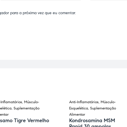
gador para a próxima vez que eu comentar.
-Inflamatórios
,
Músculo-
Anti-Inflamatórios
,
Músculo-
elética
,
Suplementação
Esquelética
,
Suplementação
entar
Alimentar
lsamo Tigre Vermelho
Kondrosamina MSM
Rapid 30 ampolas