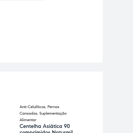
Anti-Celulíticos
,
Pernas
Anti-Inflamatórios
,
Cansadas
,
Suplementação
Suplementação Al
Curcuma + P
Alimentar
Preta 150gr I
Centelha Asiática 90
comprimidos Naturmil