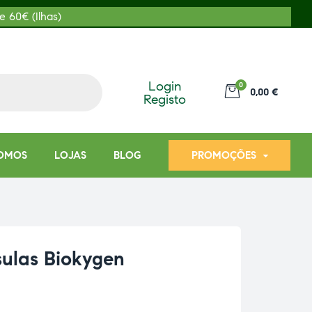
e 60€ (Ilhas)
Login
0
0,00 €
Registo
OMOS
LOJAS
BLOG
PROMOÇÕES
ulas Biokygen