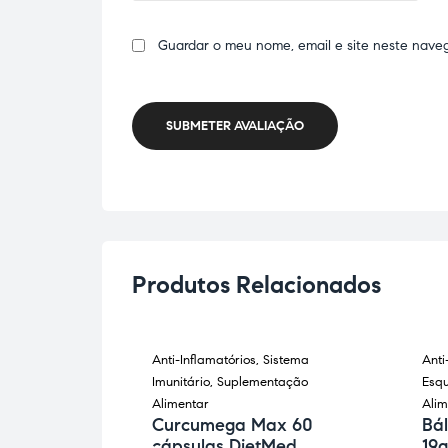
Guardar o meu nome, email e site neste nave
SUBMETER AVALIAÇÃO
Produtos Relacionados
Anti-Inflamatórios
,
Sistema
Anti
mentar
Imunitário
,
Suplementação
Esqu
0
Alimentar
Alim
Dietmed
Curcumega Max 60
Bá
cápsulas DietMed
19g