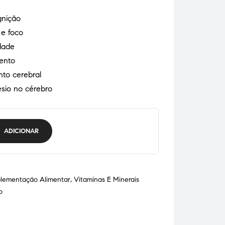
gnição
e foco
dade
ento
to cerebral
sio no cérebro
ADICIONAR
lementação Alimentar
,
Vitaminas E Minerais
o