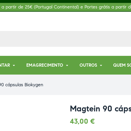
s a partir de 25€ (Portugal Continental) e Portes grátis a partir d
NTAR
EMAGRECIMENTO
OUTROS
QUEM S
90 cápsulas Biokygen
Magtein 90 cáps
43,00
€