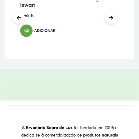
Iswari
Bl
6,96
€
41,
ADICIONAR
A
Ervanária Seara de Luz
foi fundada em 2005 e
dedica-se à comercialização de
produtos naturais