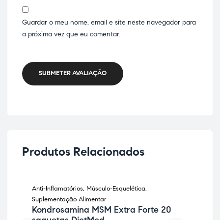
Guardar o meu nome, email e site neste navegador para
a próxima vez que eu comentar.
SUBMETER AVALIAÇÃO
Produtos Relacionados
Anti-Inflamatórios
,
Músculo-Esquelética
,
Pele
Col
Suplementação Alimentar
Kondrosamina MSM Extra Forte 20
37,
saquetas DietMed