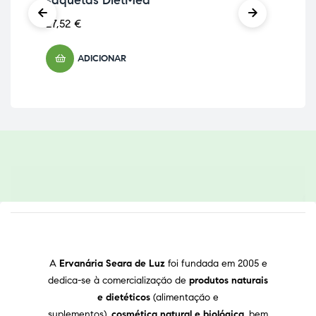
27,52
€
ADICIONAR
A
Ervanária Seara de Luz
foi fundada em 2005 e
dedica-se à comercialização de
produtos naturais
e dietéticos
(alimentação e
suplementos),
cosmética natural e biológica
, bem