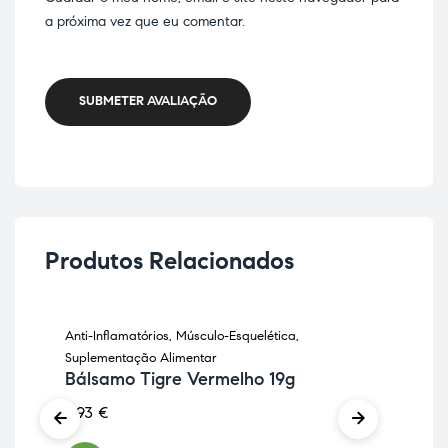
a próxima vez que eu comentar.
SUBMETER AVALIAÇÃO
Produtos Relacionados
Anti-Inflamatórios
,
Músculo-Esquelética
,
Pele
Hi
Suplementação Alimentar
Di
Bálsamo Tigre Vermelho 19g
26,
8,93
€