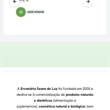
25,
ADICIONAR
A
Ervanária Seara de Luz
foi fundada em 2005 e
dedica-se à comercialização de
produtos naturais
e dietéticos
(alimentação e
suplementos),
cosmética natural e biológica
, bem