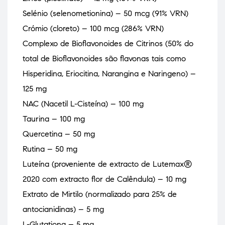
Selénio (selenometionina) – 50 mcg (91% VRN)
Crómio (cloreto) – 100 mcg (286% VRN)
Complexo de Bioflavonoides de Citrinos (50% do
total de Bioflavonoides são flavonas tais como
Hisperidina, Eriocitina, Narangina e Naringeno) –
125 mg
NAC (Nacetil L-Cisteína) – 100 mg
Taurina – 100 mg
Quercetina – 50 mg
Rutina – 50 mg
Luteína (proveniente de extracto de Lutemax®
2020 com extracto flor de Calêndula) – 10 mg
Extrato de Mirtilo (normalizado para 25% de
antocianidinas) – 5 mg
L-Glutationa – 5 mg