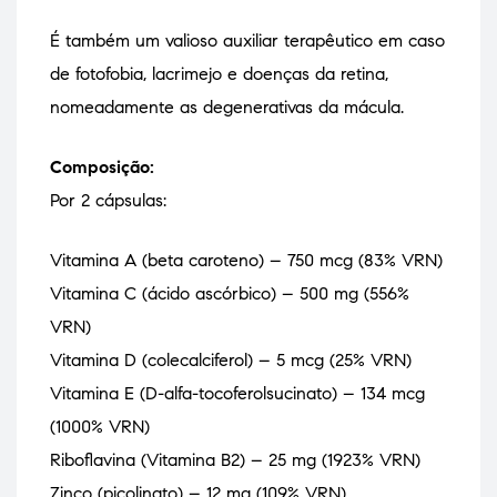
É também um valioso auxiliar terapêutico em caso
de fotofobia, lacrimejo e doenças da retina,
nomeadamente as degenerativas da mácula.
Composição:
Por 2 cápsulas:
Vitamina A (beta caroteno) – 750 mcg (83% VRN)
Vitamina C (ácido ascórbico) – 500 mg (556%
VRN)
Vitamina D (colecalciferol) – 5 mcg (25% VRN)
Vitamina E (D-alfa-tocoferolsucinato) – 134 mcg
(1000% VRN)
Riboflavina (Vitamina B2) – 25 mg (1923% VRN)
Zinco (picolinato) – 12 mg (109% VRN)