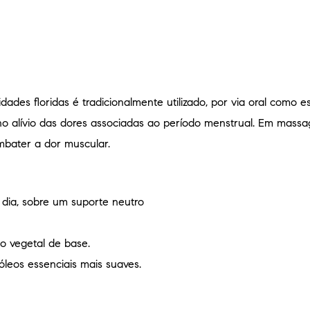
ades floridas é tradicionalmente utilizado, por via oral como e
e no alívio das dores associadas ao período menstrual. Em massa
mbater a dor muscular.
r dia, sobre um suporte neutro
o vegetal de base.
 óleos essenciais mais suaves.