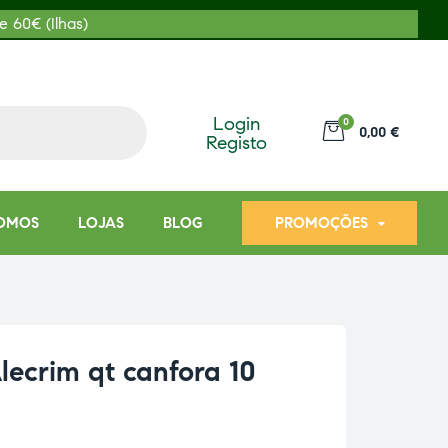
e 60€ (Ilhas)
Login
0
0,00 €
Registo
OMOS
LOJAS
BLOG
PROMOÇÕES
lecrim qt canfora 10