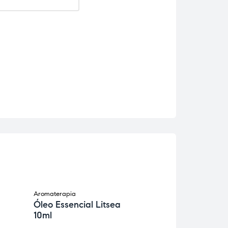
Aromaterapia
Aromaterapia
Óleo Essencial Litsea
Óleo Essencia
10ml
Camomila Bio