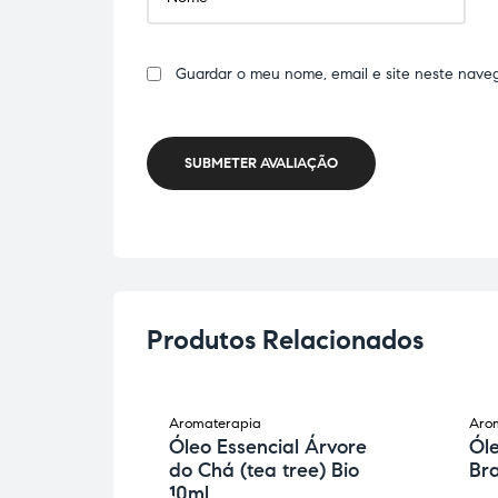
Guardar o meu nome, email e site neste nave
SUBMETER AVALIAÇÃO
Produtos Relacionados
Aromaterapia
Aro
 Incenso
Óleo Essencial Árvore
Óle
do Chá (tea tree) Bio
Bra
10ml