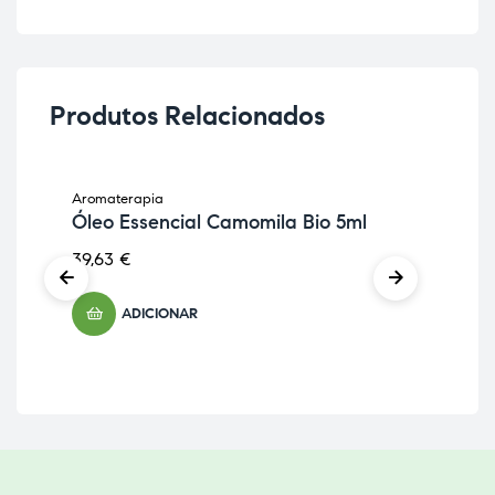
Produtos Relacionados
Aromaterapia
Aro
Óleo Essencial Camomila Bio 5ml
Óle
Bio
39,63
€
12,
ADICIONAR