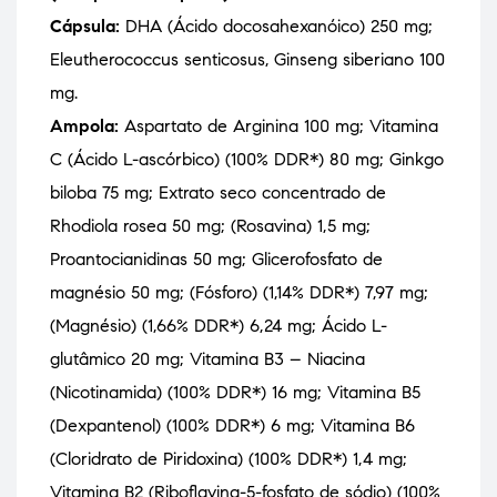
Cápsula:
DHA (Ácido docosahexanóico) 250 mg;
Eleutherococcus senticosus, Ginseng siberiano 100
mg.
Ampola:
Aspartato de Arginina 100 mg; Vitamina
C (Ácido L-ascórbico) (100% DDR*) 80 mg; Ginkgo
biloba 75 mg; Extrato seco concentrado de
Rhodiola rosea 50 mg; (Rosavina) 1,5 mg;
Proantocianidinas 50 mg; Glicerofosfato de
magnésio 50 mg; (Fósforo) (1,14% DDR*) 7,97 mg;
(Magnésio) (1,66% DDR*) 6,24 mg; Ácido L-
glutâmico 20 mg; Vitamina B3 – Niacina
(Nicotinamida) (100% DDR*) 16 mg; Vitamina B5
(Dexpantenol) (100% DDR*) 6 mg; Vitamina B6
(Cloridrato de Piridoxina) (100% DDR*) 1,4 mg;
Vitamina B2 (Riboflavina-5-fosfato de sódio) (100%