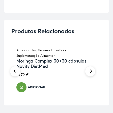
Produtos Relacionados
Antioxidantes
,
Sistema Imunitário
,
Anti
Suplementação Alimentar
Sup
Moringa Complex 30+30 cápsulas
Cu
Novity DietMed
25,
18,72
€
ADICIONAR