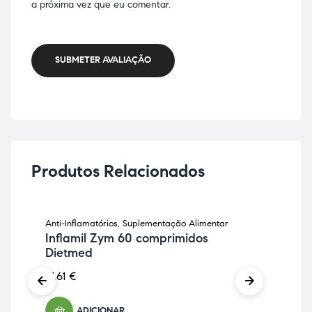
a próxima vez que eu comentar.
SUBMETER AVALIAÇÃO
Produtos Relacionados
Anti-Inflamatórios
,
Suplementação Alimentar
Anti
Inflamil Zym 60 comprimidos
Cu
Dietmed
Isw
21,61
€
6,9
ADICIONAR