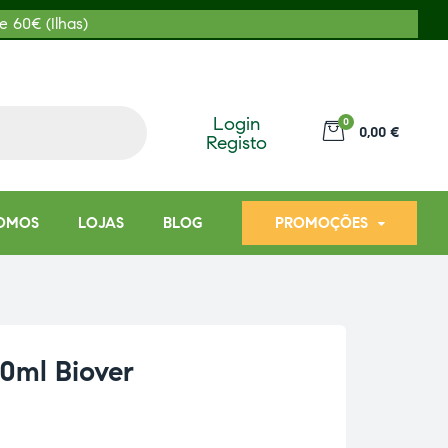
e 60€ (Ilhas)
Login
0
0,00 €
Registo
OMOS
LOJAS
BLOG
PROMOÇÕES
50ml Biover