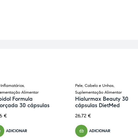
-Inflamatórios
,
Pele, Cabelo e Unhas
,
lementação Alimentar
Suplementação Alimentar
pidol Formula
Hialurmax Beauty 30
forçada 30 cápsulas
cápsulas DietMed
76
€
26,72
€
ADICIONAR
ADICIONAR