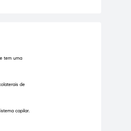
que tem uma
olaterais de
stema capilar.