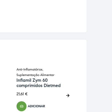
Anti-Inflamatórios
,
Anti-Inflamatórios
,
Suplementação Alimentar
Imunitário
,
Suplem
Inflamil Zym 60
Alimentar
comprimidos Dietmed
Curcumega M
cápsulas Die
21,61
€
25,91
€
ADICIONAR
ADICIONA