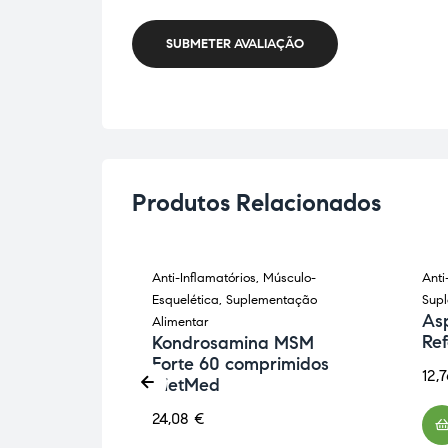
SUBMETER AVALIAÇÃO
Produtos Relacionados
Anti-Inflamatórios
,
Músculo-
Anti
mentar
Esquelética
,
Suplementação
Sup
d Creme
As
Alimentar
Re
Kondrosamina MSM
Forte 60 comprimidos
12,
DietMed
24,08
€