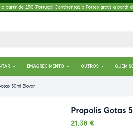
s a partir de 25€ (Portugal Continental) e Portes grátis a partir d
NTAR
EMAGRECIMENTO
OUTROS
QUEM S
Gotas 50ml Biover
Propolis Gotas 
21,38
€