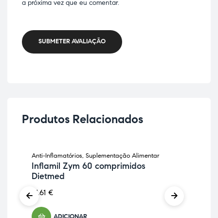
a próxima vez que eu comentar.
SUBMETER AVALIAÇÃO
Produtos Relacionados
Anti-Inflamatórios
,
Suplementação Alimentar
Anti
Inflamil Zym 60 comprimidos
Ali
Dietmed
Co
sa
21,61
€
31,
ADICIONAR