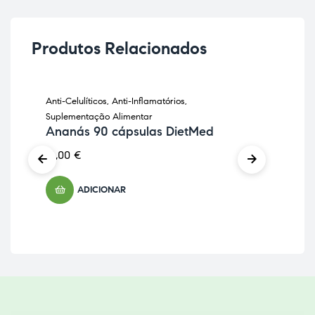
Produtos Relacionados
Anti-Celulíticos
,
Anti-Inflamatórios
,
Anti
Suplementação Alimentar
Sup
Ananás 90 cápsulas DietMed
Fle
Ho
16,00
€
22,
ADICIONAR