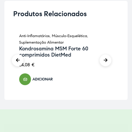
Produtos Relacionados
Anti-Inflamatórios
,
Músculo-Esquelética
,
Anti
As
Suplementação Alimentar
cá
Kondrosamina MSM Forte 60
comprimidos DietMed
12,
24,08
€
ADICIONAR