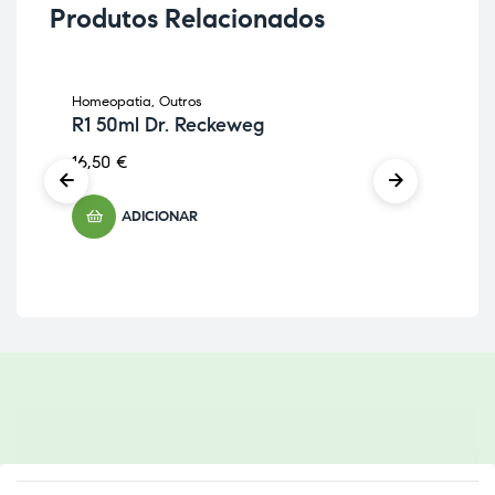
Produtos Relacionados
Homeopatia
,
Outros
Hom
R1 50ml Dr. Reckeweg
R1
16,50
€
16,
ADICIONAR