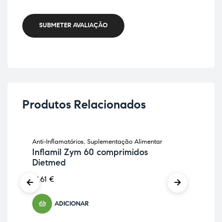
SUBMETER AVALIAÇÃO
Produtos Relacionados
Anti-Inflamatórios
,
Suplementação Alimentar
Anti
Inflamil Zym 60 comprimidos
Sup
Dietmed
Bá
21,61
€
8,9
ADICIONAR