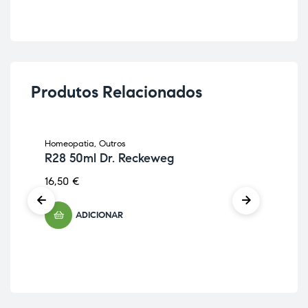
Produtos Relacionados
Homeopatia
,
Outros
Ener
R28 50ml Dr. Reckeweg
Ali
V-
16,50
€
Re
55
ADICIONAR