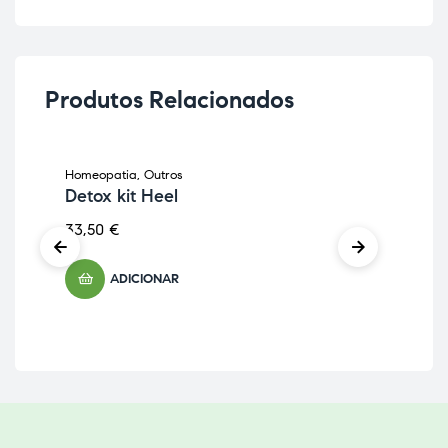
Produtos Relacionados
Homeopatia
,
Outros
Hom
Detox kit Heel
R1
33,50
€
16,
ADICIONAR