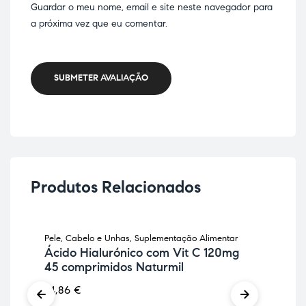
Guardar o meu nome, email e site neste navegador para
a próxima vez que eu comentar.
SUBMETER AVALIAÇÃO
Produtos Relacionados
Pele, Cabelo e Unhas
,
Suplementação Alimentar
Pele
Ácido Hialurónico com Vit C 120mg
Col
45 comprimidos Naturmil
37,
24,86
€