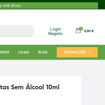
e 60€ (Ilhas)
Login
0
0,00 €
Registo
OMOS
LOJAS
BLOG
PROMOÇÕES
tas Sem Álcool 10ml