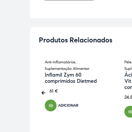
Produtos Relacionados
istema
Anti-Inflamatórios
,
Pele
tação
Suplementação Alimentar
Sup
Inflamil Zym 60
Ác
comprimidos Dietmed
Vi
30
co
hysalis
21,61
€
24,
ADICIONAR