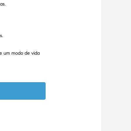
as.
s.
 de um modo de vida