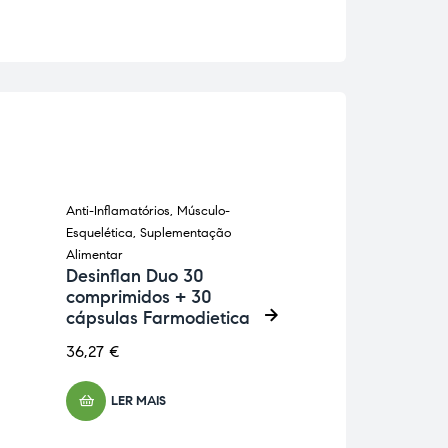
Anti-Inflamatórios
,
Músculo-
Anti-Celulíticos
,
Pe
ESGOTADO
Esquelética
,
Suplementação
Cansadas
,
Suplem
Alimentar
Alimentar
Desinflan Duo 30
Centelha Asiá
comprimidos + 30
comprimidos 
cápsulas Farmodietica
11,20
€
36,27
€
ADICIONA
LER MAIS