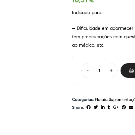
10,51
€
Indicado para:
– Dificuldade em adormecer 
tem preocupações com questõe
ao médico, etc.
-
+
Categorias:
Florais
,
Suplementaçã
Share: