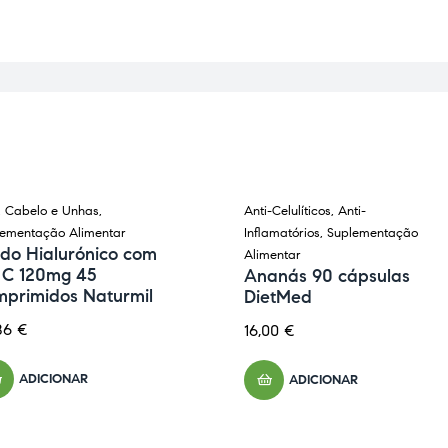
, Cabelo e Unhas
,
Anti-Celulíticos
,
Anti-
lementação Alimentar
Inflamatórios
,
Suplementação
ido Hialurónico com
Alimentar
t C 120mg 45
Ananás 90 cápsulas
mprimidos Naturmil
DietMed
86
€
16,00
€
ADICIONAR
ADICIONAR