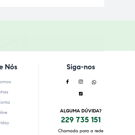
e Nós
Siga-nos
Somos
nhas
Conta
ALGUMA DÚVIDA?
line
229 735 151
riday
Chamada para a rede