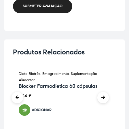
SUBMETER AVALIAÇÃO
Produtos Relacionados
Dieta Biotrês
,
Emagrecimento
,
Suplementação
Anti
In
Alimentar
Di
Blocker Farmodietica 60 cápsulas
21,
41,14
€
ADICIONAR