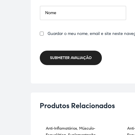
Guardar o meu nome, email e site neste nave
SUBMETER AVALIAÇÃO
Produtos Relacionados
úsculo-
Anti-Inflamatórios
,
Músculo-
Anti
ESGOTADO