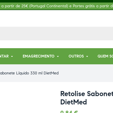
s a partir de 25€ (Portugal Continental) e Portes grátis a partir d
NTAR
EMAGRECIMENTO
OUTROS
QUEM S
 Sabonete Líquido 330 ml DietMed
Retolise Sabone
DietMed