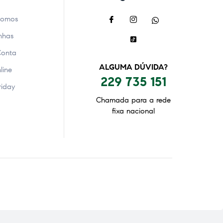
Somos
nhas
Conta
ALGUMA DÚVIDA?
line
229 735 151
riday
Chamada para a rede
fixa nacional