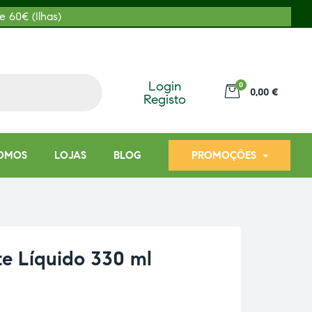
e 60€ (Ilhas)
Login
0
0,00 €
Registo
OMOS
LOJAS
BLOG
PROMOÇÕES
te Líquido 330 ml