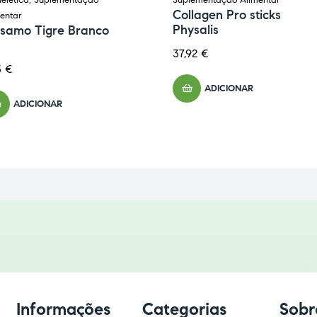
elética
,
Suplementação
Suplementação Alimentar
Collagen Pro sticks
entar
Physalis
lsamo Tigre Branco
37,92
€
3
€
ADICIONAR
ADICIONAR
Informações
Categorias
Sobr