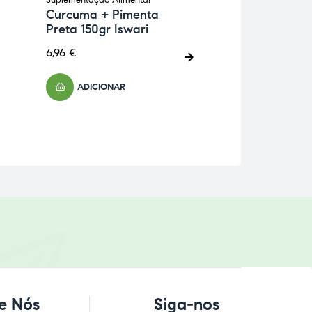
Suplementação Alimentar
Esquelética
,
Suple
Curcuma + Pimenta
Alimentar
Preta 150gr Iswari
Desinflan For
ampolas Farm
6,96
€
37,98
€
ADICIONAR
ADICIONA
e Nós
Siga-nos