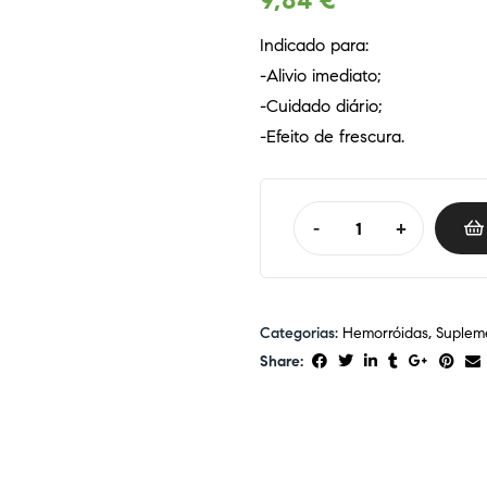
9,84
€
Indicado para:
-Alivio imediato;
-Cuidado diário;
-Efeito de frescura.
-
+
Categorias:
Hemorróidas
,
Suplem
Share: