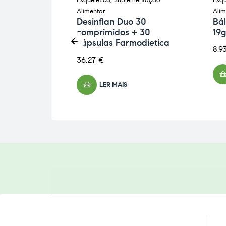
entação
Esquelética
,
Suplementação
Esqu
Alimentar
Alim
a MSM
Desinflan Duo 30
Bá
rimidos
comprimidos + 30
19g
cápsulas Farmodietica
8,9
36,27
€
LER MAIS