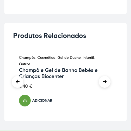
Produtos Relacionados
Champôs
,
Cosmética
,
Gel de Duche
,
Infantil
,
Cos
Es
Outros
Cr
Champô e Gel de Banho Bebés e
Crianças Biocenter
4,7
9,40
€
ADICIONAR