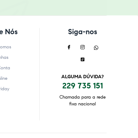
e Nós
Siga-nos
Somos
nhas
Conta
ALGUMA DÚVIDA?
line
229 735 151
riday
Chamada para a rede
fixa nacional