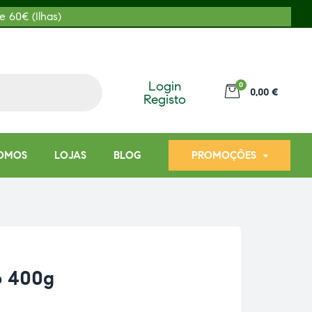
e 60€ (Ilhas)
Login
0
0,00 €
Registo
OMOS
LOJAS
BLOG
PROMOÇÕES
o 400g