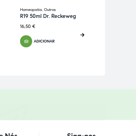
Homeopatia
,
Outros
Cosmética
,
Higien
R19 50ml Dr. Reckeweg
Outros
Pasta Dentífr
16,50
€
framboesa Bi
5,15
€
ADICIONAR
ADICIONA