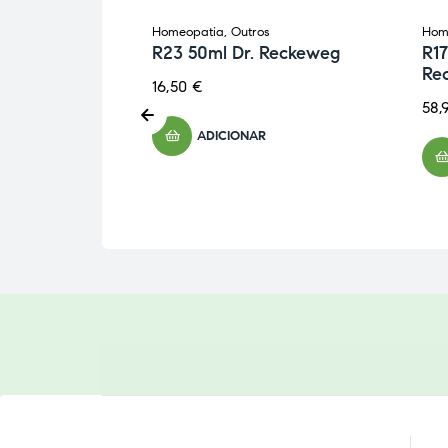
Homeopatia
,
Outros
Hom
Reckeweg
R23 50ml Dr. Reckeweg
R17
Re
16,50
€
58,
ADICIONAR