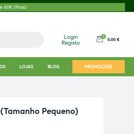
e 60€ (Ilhas)
Login
0
0,00 €
Registo
OS
LOJAS
BLOG
PROMOÇÕES
a (Tamanho Pequeno)