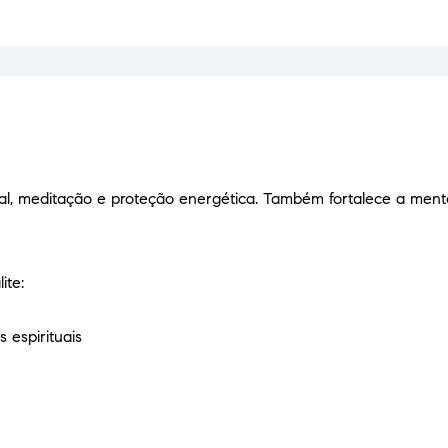
ual, meditação e proteção energética. Também fortalece a men
ite:
 espirituais