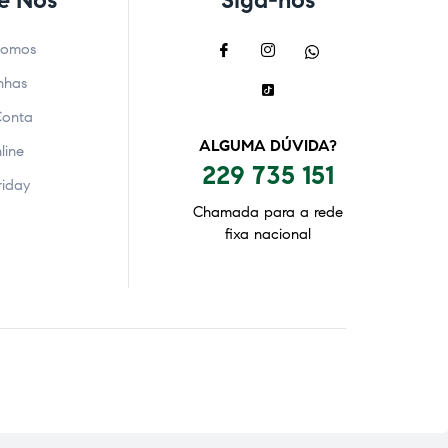
e Nós
Siga-nos
Somos
nhas
Conta
ALGUMA DÚVIDA?
line
229 735 151
riday
Chamada para a rede
fixa nacional