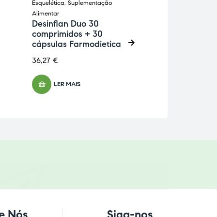
Esquelética
,
Suplementação
Esquelética
,
Suple
Alimentar
Alimentar
Desinflan Duo 30
Bálsamo Tigr
comprimidos + 30
19g
cápsulas Farmodietica
8,93
€
36,27
€
ADICIONA
LER MAIS
e Nós
Siga-nos