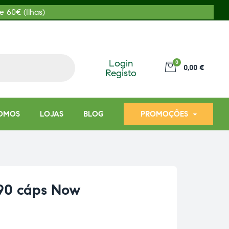
e 60€ (Ilhas)
Login
0
0,00 €
Registo
OMOS
LOJAS
BLOG
PROMOÇÕES
90 cáps Now