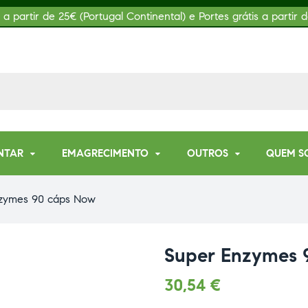
s a partir de 25€ (Portugal Continental) e Portes grátis a partir d
NTAR
EMAGRECIMENTO
OUTROS
QUEM S
zymes 90 cáps Now
Super Enzymes 
30,54
€