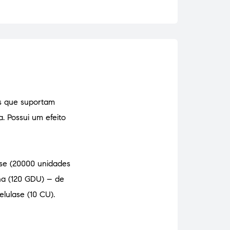
as que suportam
a. Possui um efeito
ase (20000 unidades
ina (120 GDU) – de
lulase (10 CU).