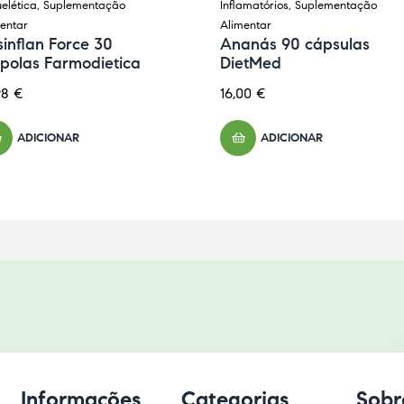
elética
,
Suplementação
Inflamatórios
,
Suplementação
entar
Alimentar
inflan Force 30
Ananás 90 cápsulas
polas Farmodietica
DietMed
98
€
16,00
€
ADICIONAR
ADICIONAR
Informações
Categorias
Sobr