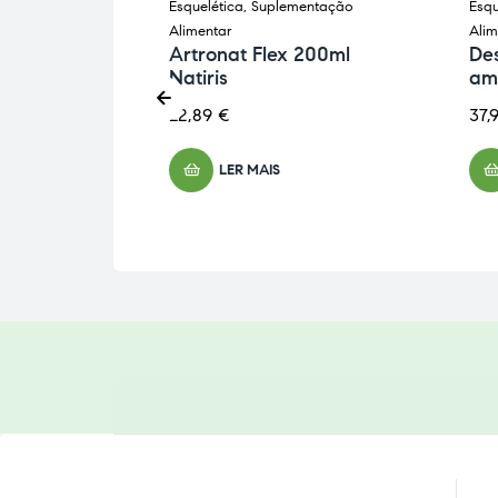
ntação
Esquelética
,
Suplementação
Esqu
Alimentar
Alim
ax 60
Artronat Flex 200ml
Des
Med
Natiris
am
22,89
€
37,
LER MAIS