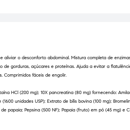
s e aliviar o desconforto abdominal. Mistura completa de enzim
o de gorduras, açúcares e proteínas. Ajuda a evitar a flatulênci
s. Comprimidos fáceis de engolir.
etaína HCl (200 mg); 10X pancreatina (80 mg) fornecendo: Amil
 (1600 unidades USP); Extrato de bílis bovina (100 mg); Bromel
e papaia; Pepsina (500 NF); Papaia (fruto) em pó (45 mg) e Ce