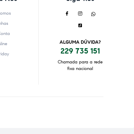
Somos
nhas
Conta
ALGUMA DÚVIDA?
line
229 735 151
riday
Chamada para a rede
fixa nacional