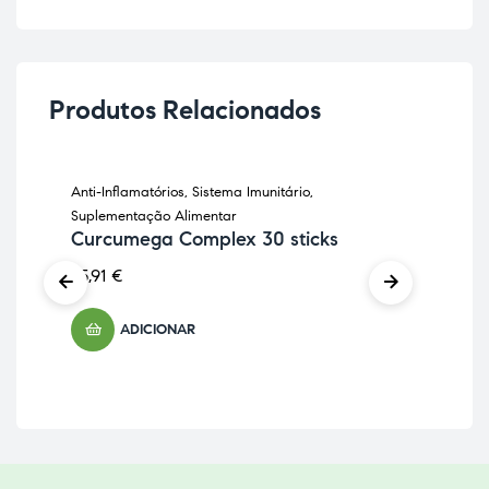
Produtos Relacionados
Anti-Inflamatórios
,
Sistema Imunitário
,
Pele
Col
Suplementação Alimentar
Curcumega Complex 30 sticks
37,
25,91
€
ADICIONAR