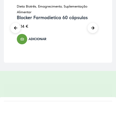
Dieta Biotrês
,
Emagrecimento
,
Suplementação
Anti
In
Alimentar
Di
Blocker Farmodietica 60 cápsulas
18,
41,14
€
ADICIONAR