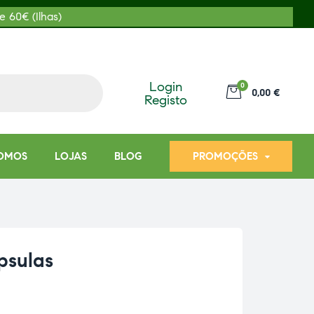
e 60€ (Ilhas)
Login
0
0,00 €
Registo
OMOS
LOJAS
BLOG
PROMOÇÕES
psulas