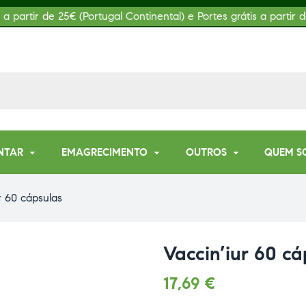
s a partir de 25€ (Portugal Continental) e Portes grátis a partir d
NTAR
EMAGRECIMENTO
OUTROS
QUEM S
r 60 cápsulas
Vaccin’iur 60 cá
17,69
€