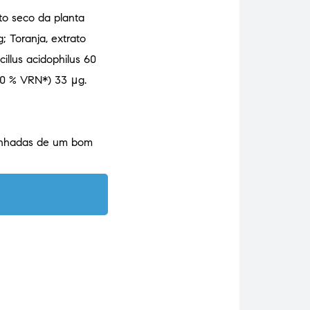
to seco da planta
; Toranja, extrato
illus acidophilus 60
60 % VRN*) 33 μg.
panhadas de um bom