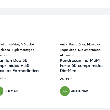
-Inflamatórios
,
Músculo-
Anti-Inflamatórios
,
Músculo-
GOTADO
elética
,
Suplementação
Esquelética
,
Suplementação
entar
Alimentar
inflan Duo 30
Kondrosamina MSM
mprimidos + 30
Forte 60 comprimidos
psulas Farmodietica
DietMed
27
€
24,08
€
LER MAIS
ADICIONAR