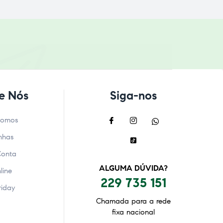
e Nós
Siga-nos
Somos
nhas
Conta
ALGUMA DÚVIDA?
line
229 735 151
riday
Chamada para a rede
fixa nacional