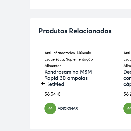
Produtos Relacionados
úsculo-
Anti-Inflamatórios
,
Músculo-
Anti
ES
 Cansadas
,
Esquelética
,
Suplementação
Esqu
mentar
Alimentar
Alim
m Bálsamo
Kondrosamina MSM
Des
00ml
Rapid 30 ampolas
co
DietMed
cá
36,34
€
36,
ADICIONAR