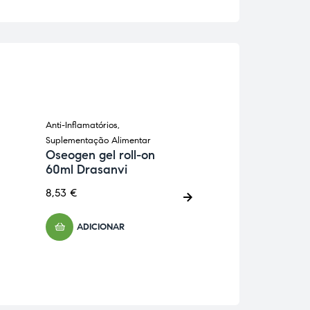
Anti-Inflamatórios
,
Anti-Celulíticos
,
Ant
Suplementação Alimentar
Inflamatórios
,
Supl
Oseogen gel roll-on
Alimentar
60ml Drasanvi
Ananás 90 cá
DietMed
8,53
€
16,00
€
ADICIONAR
ADICIONA