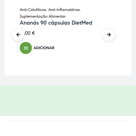
Anti-Celulíticos
,
Anti-Inflamatórios
,
Sup
Ca
Suplementação Alimentar
co
Ananás 90 cápsulas DietMed
12,
16,00
€
ADICIONAR