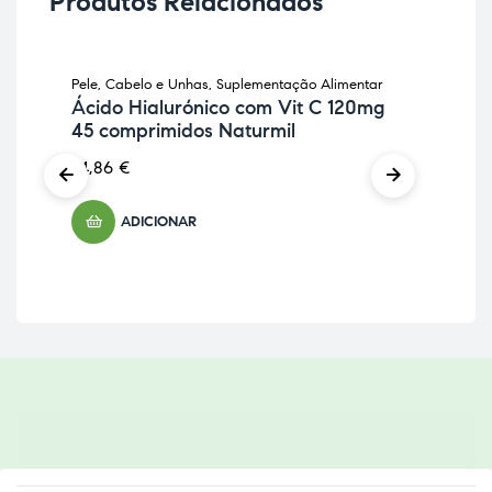
Produtos Relacionados
Pele, Cabelo e Unhas
,
Suplementação Alimentar
Anti
Ácido Hialurónico com Vit C 120mg
Sup
45 comprimidos Naturmil
Cu
Phy
24,86
€
29
ADICIONAR