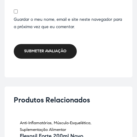
Guardar o meu nome, email e site neste navegador para
a próxima vez que eu comentar.
SUBMETER AVALIAÇÃO
Produtos Relacionados
Anti-Inflamatórios
,
Músculo-Esquelética
,
Anti
Suplementação Alimentar
Sup
Flexosil Forte 200ml Novo
Ko