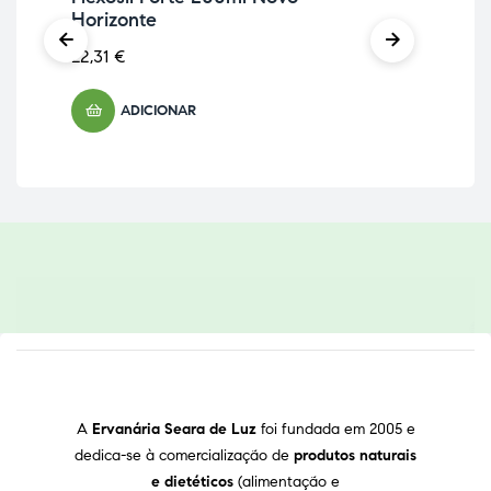
Horizonte
sa
22,31
€
27,
ADICIONAR
A
Ervanária Seara de Luz
foi fundada em 2005 e
dedica-se à comercialização de
produtos naturais
e dietéticos
(alimentação e