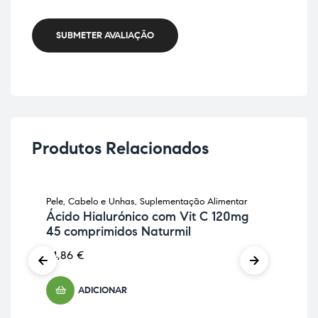
SUBMETER AVALIAÇÃO
Produtos Relacionados
Pele, Cabelo e Unhas
,
Suplementação Alimentar
Anti
Ácido Hialurónico com Vit C 120mg
Sup
45 comprimidos Naturmil
Cu
Phy
24,86
€
29
ADICIONAR