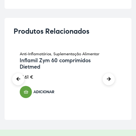
Produtos Relacionados
Anti-Inflamatórios
,
Suplementação Alimentar
Anti
Inflamil Zym 60 comprimidos
Sup
Dietmed
Cu
Di
21,61
€
25,
ADICIONAR