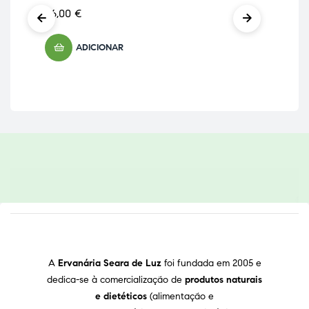
26,00
€
12,
ADICIONAR
A
Ervanária Seara de Luz
foi fundada em 2005 e
dedica-se à comercialização de
produtos naturais
e dietéticos
(alimentação e