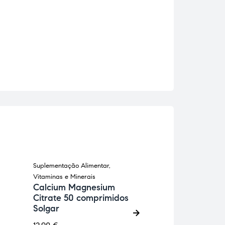
Suplementação Alimentar
,
Pele, Cabelo e Un
ESGOTADO
Vitaminas e Minerais
Suplementação Al
Calcium Magnesium
Colagen Plus 
Citrate 50 comprimidos
Prisma Natur
Solgar
26,37
€