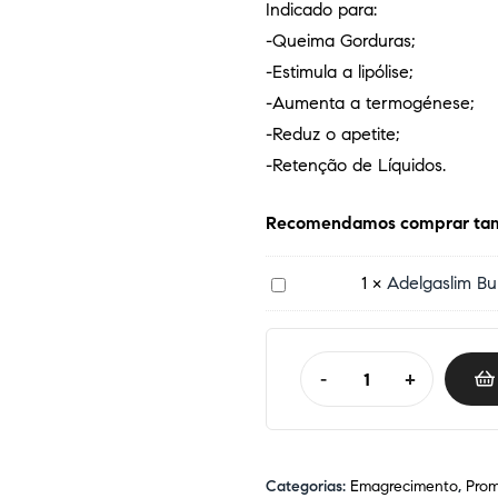
Indicado para:
-Queima Gorduras;
-Estimula a lipólise;
-Aumenta a termogénese;
-Reduz o apetite;
-Retenção de Líquidos.
Recomendamos comprar ta
A
1
×
Adelgaslim Bu
d
e
l
-
+
g
a
s
l
Categorias:
Emagrecimento
,
Pro
i