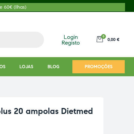
e 60€ (Ilhas)
Login
0
0,00 €
Registo
OS
LOJAS
BLOG
PROMOÇÕES
plus 20 ampolas Dietmed