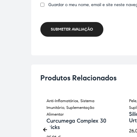
Guardar o meu nome, email e site neste nave
SUBMETER AVALIAÇÃO
Produtos Relacionados
úsculo-
Anti-Inflamatórios
,
Sistema
Pele
ON
entação
Imunitário
,
Suplementação
Sup
Sil
Alimentar
Urt
 200ml
Curcumega Complex 30
e
sticks
26,