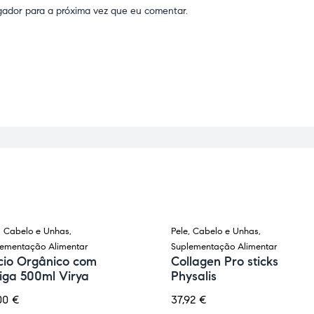
gador para a próxima vez que eu comentar.
, Cabelo e Unhas
,
Pele, Cabelo e Unhas
,
 BACKORDER
lementação Alimentar
Suplementação Alimentar
icio Orgânico com
Collagen Pro sticks
iga 500ml Virya
Physalis
00
€
37,92
€