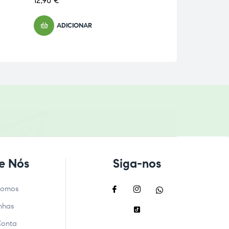
12,90
€
LER MAIS
ADICIONAR
e Nós
Siga-nos
Somos
nhas
Conta