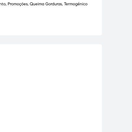
nto
,
Promoções
,
Queima Gorduras
,
Termogénico