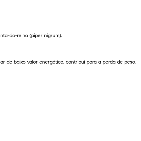
t
m
e
d
nta-do-reino (piper nigrum).
 de baixo valor energético, contribui para a perda de peso.