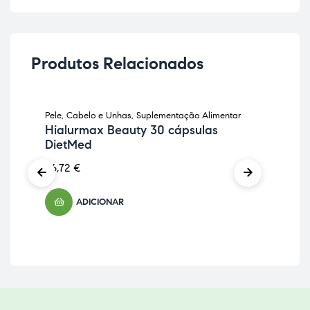
Produtos Relacionados
Pele, Cabelo e Unhas
,
Suplementação Alimentar
Anti
Hialurmax Beauty 30 cápsulas
Sup
DietMed
Cu
Di
26,72
€
25,
ADICIONAR