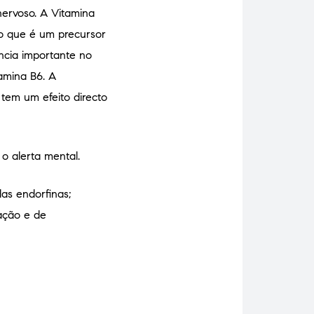
nervoso. A Vitamina
no que é um precursor
ância importante no
amina B6. A
 tem um efeito directo
 o alerta mental.
das endorfinas;
ação e de