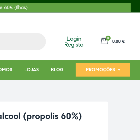
e 60€ (Ilhas)
Login
0
0,00 €
Registo
OMOS
LOJAS
BLOG
PROMOÇÕES
cool (propolis 60%)