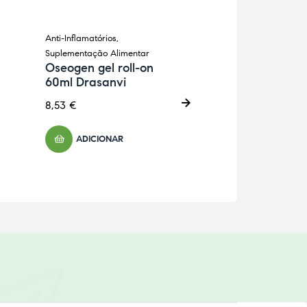
Anti-Inflamatórios
,
Anti-Inflamatórios
,
Suplementação Alimentar
Esquelética
,
Suple
Oseogen gel roll-on
Alimentar
60ml Drasanvi
Flexosil Forte
Novo Horizon
8,53
€
22,31
€
ADICIONAR
ADICIONA