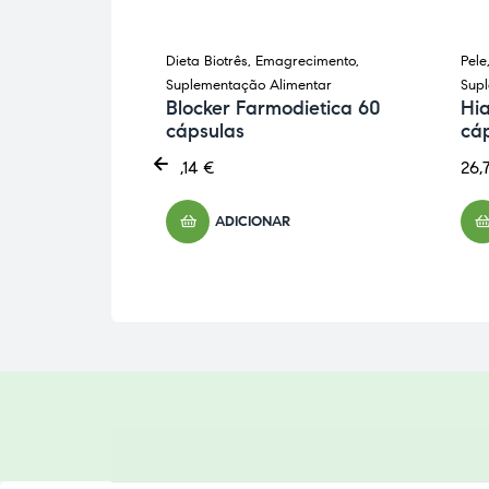
nas
Dieta Biotrês
,
Emagrecimento
,
Pele
ntação
Suplementação Alimentar
Sup
Blocker Farmodietica 60
Hi
cápsulas
cá
tica 90
aturmil
41,14
€
26,
ADICIONAR