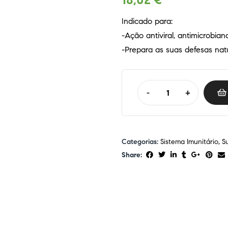
18,02
€
Indicado para:
-Ação antiviral, antimicrobian
-Prepara as suas defesas nat
-
+
Categorias:
Sistema Imunitário
,
S
Share: