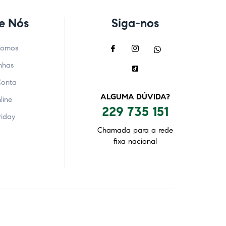
e Nós
Siga-nos
Somos
nhas
Conta
ALGUMA DÚVIDA?
line
229 735 151
riday
Chamada para a rede
fixa nacional