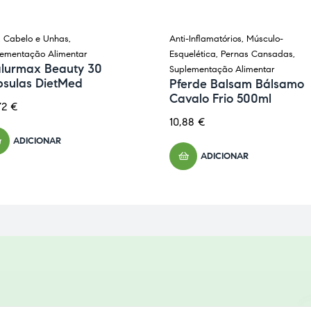
, Cabelo e Unhas
,
Anti-Inflamatórios
,
Músculo-
lementação Alimentar
Esquelética
,
Pernas Cansadas
,
alurmax Beauty 30
Suplementação Alimentar
psulas DietMed
Pferde Balsam Bálsamo
Cavalo Frio 500ml
72
€
10,88
€
ADICIONAR
ADICIONAR