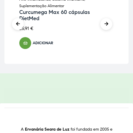
Suplementação Alimentar
Sup
Curcumega Max 60 cápsulas
Fle
DietMed
Ho
25,91
€
22,
ADICIONAR
A
Ervanária Seara de Luz
foi fundada em 2005 e