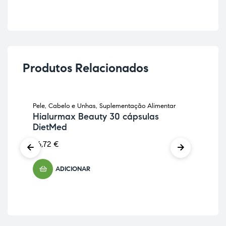
Produtos Relacionados
Pele, Cabelo e Unhas
,
Suplementação Alimentar
Anti
Hialurmax Beauty 30 cápsulas
Sup
DietMed
Fle
Ho
26,72
€
22,
ADICIONAR