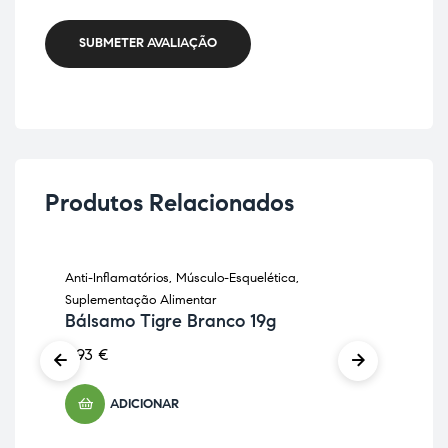
SUBMETER AVALIAÇÃO
Produtos Relacionados
Anti-Inflamatórios
,
Músculo-Esquelética
,
Anti
Suplementação Alimentar
Sup
Bálsamo Tigre Branco 19g
De
Fa
8,93
€
37,
ADICIONAR