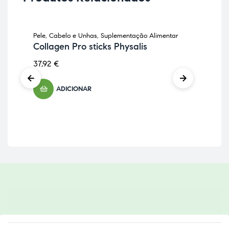
Pele, Cabelo e Unhas
,
Suplementação Alimentar
Pele
ES
Collagen Pro sticks Physalis
Col
Na
37,92
€
26
ADICIONAR