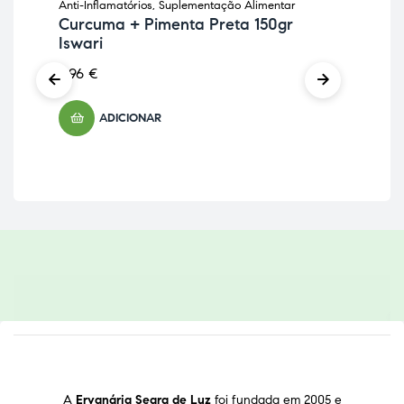
Anti-Inflamatórios
,
Suplementação Alimentar
Anti
Curcuma + Pimenta Preta 150gr
Sup
Iswari
Ko
co
6,96
€
24
ADICIONAR
A
Ervanária Seara de Luz
foi fundada em 2005 e