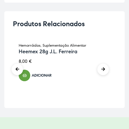
Produtos Relacionados
Hemorróidas
,
Suplementação Alimentar
Per
Heemex 28g J.L. Ferreira
Ve
8,00
€
17,
ADICIONAR