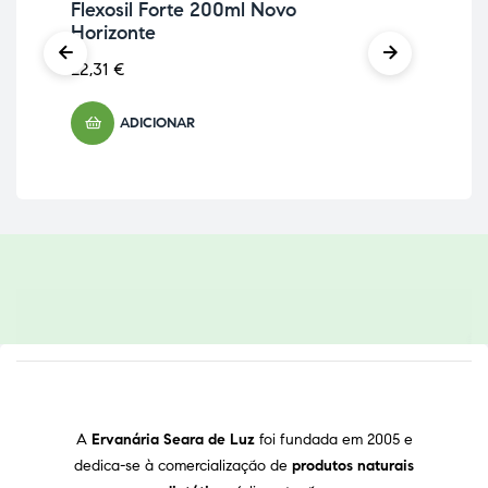
cá
Flexosil Forte 200ml Novo
Horizonte
12,
22,31
€
ADICIONAR
A
Ervanária Seara de Luz
foi fundada em 2005 e
dedica-se à comercialização de
produtos naturais