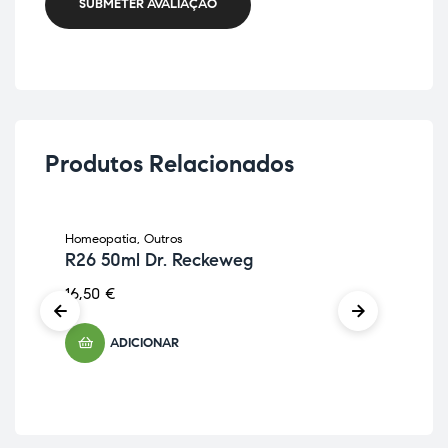
SUBMETER AVALIAÇÃO
Produtos Relacionados
Homeopatia
,
Outros
Hom
R26 50ml Dr. Reckeweg
R2
16,50
€
16,
ADICIONAR