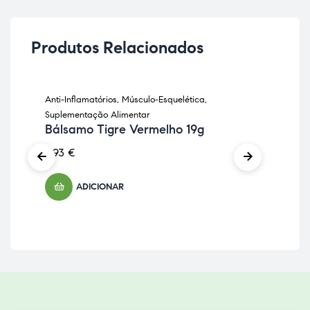
Produtos Relacionados
Anti-Inflamatórios
,
Músculo-Esquelética
,
Anti
Suplementação Alimentar
Sup
Bálsamo Tigre Vermelho 19g
Ce
Na
8,93
€
11,
ADICIONAR